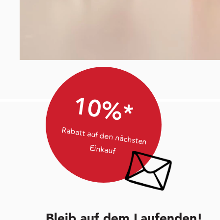
10%*
Rabatt auf den nächsten
Einkauf
Bleib auf dem Laufenden!