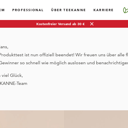
EM
PROFESSIONAL
ÜBER TEEKANNE
KARRIERE
NamasTee®
Kostenfreier Versand ab 30 €
testen
ans,
odukttest ist nun offiziell beendet! Wir freuen uns über alle 
Gewinner so schnell wie möglich auslosen und benachrichtige
viel Glück,
JETZT ANMELDEN
EEKANNE-Team