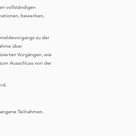
ren vollständigen
mationen, bewerben,
nmeldevorgangs zu der
nahme über
isierten Vorgängen, wie
h zum Ausschluss von der
ird.
gangene Teilnahmen.