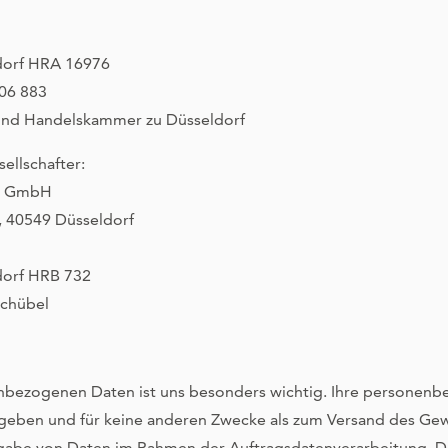
ldorf HRA 16976
806 883
- und Handelskammer zu Düsseldorf
ellschafter:
s GmbH
, 40549 Düsseldorf
dorf HRB 732
Schübel
nbezogenen Daten ist uns besonders wichtig. Ihre personen
egeben und für keine anderen Zwecke als zum Versand des Ge
rgabe von Daten im Rahmen der Auftragsdatenverarbeitung. D