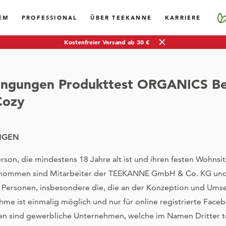
EM
PROFESSIONAL
ÜBER TEEKANNE
KARRIERE
Kostenfreier Versand ab 30 €
ingungen Produkttest ORGANICS Be
Cozy
NGEN
son, die mindestens 18 Jahre alt ist und ihren festen Wohnsit
enommen sind Mitarbeiter der TEEKANNE GmbH & Co. KG und
 Personen, insbesondere die, die an der Konzeption und Um
nahme ist einmalig möglich und nur für online registrierte Fac
en sind gewerbliche Unternehmen, welche im Namen Dritter t